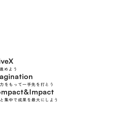
iveX
進めよう
agination
力をもって一手先を打とう
mpact&Impact
と集中で成果を最大にしよう