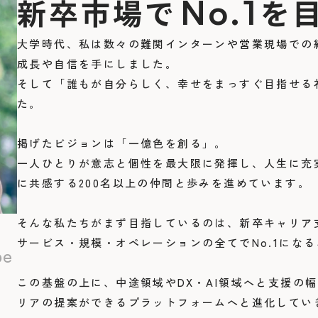
新卒市場で
を
No.
1
大学時代、私は数々の難関インターンや営業現場での
成長や自信を手にしました。
そして「誰もが自分らしく、幸せをまっすぐ目指せる社
た。
掲げたビジョンは「一億色を創る」。
一人ひとりが意志と個性を最大限に発揮し、人生に充
に共感する200名以上の仲間と歩みを進めています。
そんな私たちがまず目指しているのは、新卒キャリア
サービス・規模・オペレーションの全てでNo.1にな
be
この基盤の上に、中途領域やDX・AI領域へと支援の
リアの提案ができるプラットフォームへと進化してい