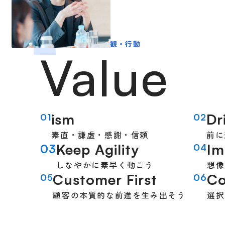
大切にしている価値観・行動
Value
ism
Dr
01
02
素直・謙虚・感謝・信頼
前に
Keep Agility
Im
03
04
しなやかに素早く動こう
想像
Customer First
Co
05
06
顧客の本質的な前進を生み出そう
選択