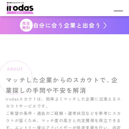
「私
」
を隠さない
就活がここにある
完全
自分に合う企業と出会う
後悔しない就活なら、
無料
irodasスカウト
ABOUT
マッチした企業からのスカウトで
、
企
業探しの手間や不安を解消
irodasスカウトは、効率よくマッチした企業に出逢えるス
カウトサービスです。
ご希望の条件・過去のご経験・選考状況などを参考にスカ
ウトが届くため、マッチ度の高さと内定獲得を両立できま
す。エントリー後はアドバイザーが伴走支援を行い、内定