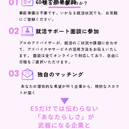
01
6
0
秒で簡
単
登録
”あなた”に響くのか？
事前準備は不要です。いかなる就活状況でも、お気軽
にご登録ください。
02
就活サポート面談に参加
プロのアドバイザーが、就活のご状況や課題に合わせ
て、アドバイスやサービスの活用方法をお伝えいたし
ます。 面談は全てオンラインで対応しており、自由に
日程をご選択いただけます。
03
 独自のマッチング
 あなたの潜在的な希望が叶う企業から、特別なスカウ
トが届く
ESだけでは伝わらない
「あなたらしさ」が
武器になる企業と