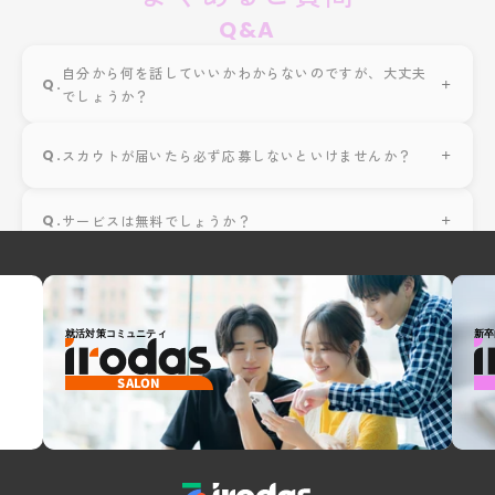
Q&A
自分から何を話していいかわからないのですが、大丈夫
Q.
でしょうか？
Q.
スカウトが届いたら必ず応募しないといけませんか？
Q.
サービスは無料でしょうか？
就活対策コミュニティ
新卒
SALON