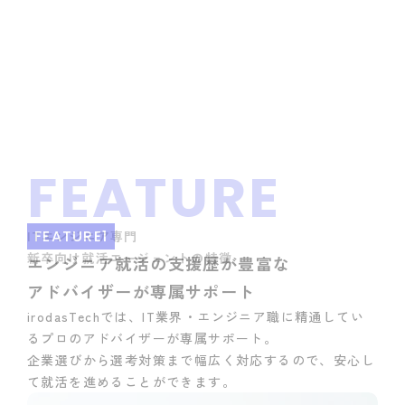
FEATURE
FEATURE1
ITエンジニア専門 
新卒向け就活エージェントの特徴
エンジニア就活の支援歴が豊富な
アドバイザーが専属サポート
irodasTechでは、IT業界・エンジニア職に精通してい
るプロのアドバイザーが専属サポート。 
企業選びから選考対策まで幅広く対応するので、安心し
て就活を進めることができます。