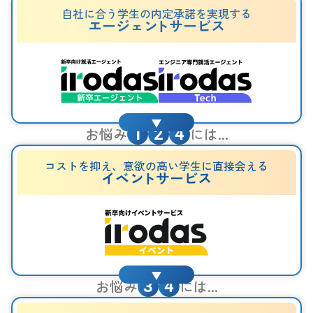
自社に合う学生の内定承諾を実現する
エージェ
ン
トサービス
お悩み
には...
1
2
4
コストを抑え、意欲の高い学生に直接会える
イ
ベ
ン
トサービス
お悩み
には...
3
4