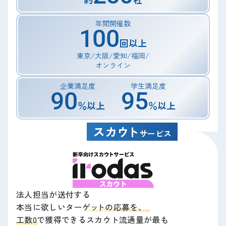
年間開催数
10
0
回以上
東京/大阪/愛知/福岡/
オンライン
企業満足度
学生満足度
9
0
9
5
％以上
％以上
スカ
ウ
ト
サービス
法人担当が送付する
本当に欲しいターゲ
ッ
トの応募を、
工数0で獲得できるスカウト流通量が最も