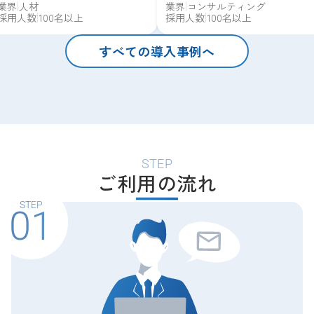
業界
人材
業界
コンサルティング
団マッチングが決め手に。
マッチングへ
採用人数
100名以上
採用人数
100名以上
すべての導入事例へ
STEP
ご利用の流れ
STEP
01