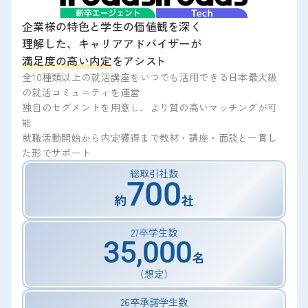
企業様の特色と学生の価値観を深く
理解した、キャリアアドバイザーが
満足度の高い内定をアシ
ス
ト
全10種類以上の就活講座をいつでも活用できる日本最大級
の就活コミュニティを運営
独自のセグメントを用意し、より質の高いマッチングが可
能
就職活動開始から内定獲得まで教材・講座・面談と一貫し
た形でサポート
総取引社数
70
0
約
社
27卒学生数
35,00
0
名
（想定）
26卒承諾学生数