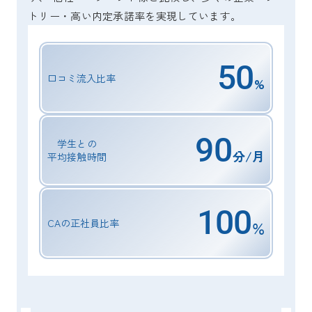
トリー・高い内定承諾率を実現しています。
5
0
口コミ流入比率
%
90
学生との
分/月
平均接触時間
10
0
CAの正社員比率
％