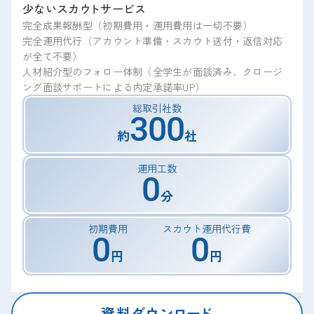
少ないスカ
ウ
トサービス
完全成果報酬型（初期費用・運用費用は一切不要）
完全運用代行（アカウント準備・スカウト送付・返信対応
が全て不要）
人材紹介型のフォロー体制（全学生が面談済み、クロージ
ング面談サポートによる内定承諾率UP）
総取引社数
300
約
社
運用工数
0
分
初期費用
スカウト運用代行費
0
0
円
円
資料
ダウ
ン
ロ
ー
ド