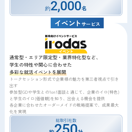
2,00
0
名
約
イベ
ン
ト
サービス
通常型・エリア限定型・業界特化型など、
学生の特性や関心に合わせた
多彩な就活イベ
ン
トを展開
トークセッション形式で企業様の魅力を第三者視点で引き
出す
参加型GDや学生との1on1面談と通じて、企業のイロ(特色)
と学生のイロ(価値観)を知り、出会える機会を提供
各企業に合わせたオーダーメイドの戦略提案で、成果最大
化を実現
総取引社数
25
0
約
社