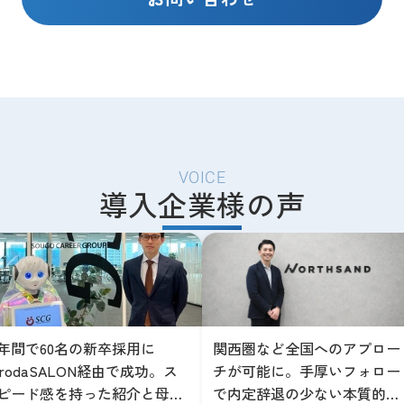
VOICE
導入企業様の声
年間で60名の新卒採用に
関西圏など全国へのアプロー
irodaSALON経由で成功。ス
チが可能に。手厚いフォロー
ピード感を持った紹介と母集
で内定辞退の少ない本質的な